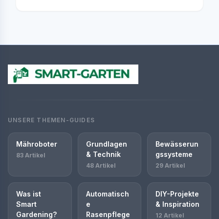
UNSERE THEMEN-GUIDES
Mähroboter
Grundlagen
Bewässerun
& Technik
gssysteme
83 Artikel
48 Artikel
29 Artikel
Was ist
Automatisch
DIY-Projekte
Smart
e
& Inspiration
Gardening?
Rasenpflege
12 Artikel