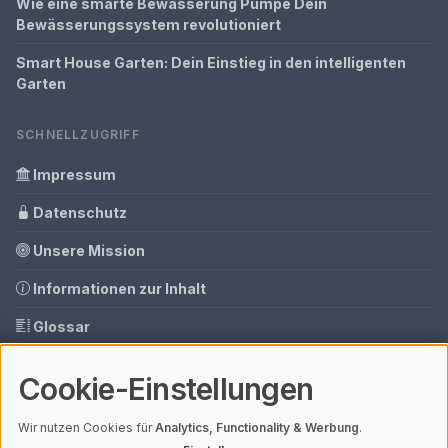
Wie eine smarte Bewässerung Pumpe Dein
Bewässerungssystem revolutioniert
Smart House Garten: Dein Einstieg in den intelligenten
Garten
SCHNELLZUGRIFF
Impressum
Datenschutz
Unsere Mission
Informationen zur Inhalt
Glossar
Ihre Datenschutzeinstellungen
Cookie-Einstellungen
Media Daten
Wir nutzen Cookies für
Analytics, Functionality & Werbung
.