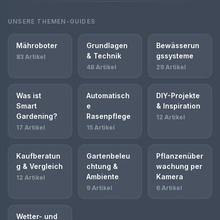
UNSERE THEMEN-GUIDES
Mähroboter
Grundlagen
Bewässerun
& Technik
gssysteme
83 Artikel
48 Artikel
29 Artikel
Was ist
Automatisch
DIY-Projekte
Smart
e
& Inspiration
Gardening?
Rasenpflege
12 Artikel
17 Artikel
15 Artikel
Kaufberatun
Gartenbeleu
Pflanzenüber
g & Vergleich
chtung &
wachung per
Ambiente
Kamera
12 Artikel
9 Artikel
6 Artikel
Wetter- und