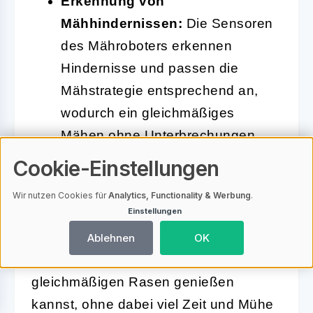
Erkennung von
Mähhindernissen:
Die Sensoren
des Mähroboters erkennen
Hindernisse und passen die
Mähstrategie entsprechend an,
wodurch ein gleichmäßiges
Mähen ohne Unterbrechungen
gewährleistet wird.
Cookie-Einstellungen
Wir nutzen Cookies für
Analytics, Functionality & Werbung
.
Einstellungen
Insgesamt sorgt die effiziente
Mähtechnik des Claas SPRINT 300 T
Ablehnen
OK
dafür, dass Du einen gesunden und
gleichmäßigen Rasen genießen
kannst, ohne dabei viel Zeit und Mühe