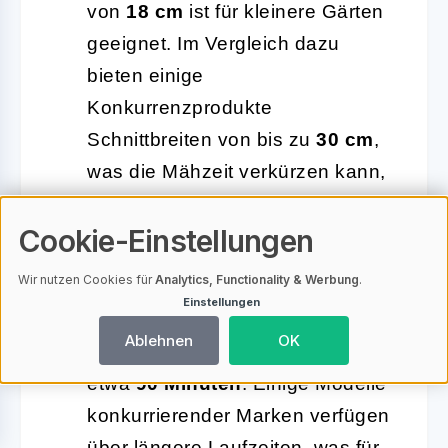
von
18 cm
ist für kleinere Gärten
geeignet. Im Vergleich dazu
bieten einige
Konkurrenzprodukte
Schnittbreiten von bis zu
30 cm
,
was die Mähzeit verkürzen kann,
jedoch möglicherweise für
Cookie-Einstellungen
größere Flächen weniger effizient
ist.
Wir nutzen Cookies für
Analytics, Functionality & Werbung
.
Einstellungen
Akkulaufzeit:
Der PMRA 20-Li
Ablehnen
OK
B2 bietet eine Betriebszeit von
etwa
90 Minuten
. Einige Modelle
konkurrierender Marken verfügen
über längere Laufzeiten, was für